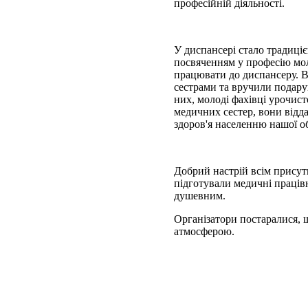
професійній діяльності.
У диспансері стало традиці
посвяченням у професію мол
працювати до диспансеру. В
сестрами та вручили подару
них, молоді фахівці урочис
медичних сестер, вони відда
здоров'я населенню нашої об
Добрий настрій всім присут
підготували медичні праців
душевним.
Організатори постаралися, 
атмосферою.