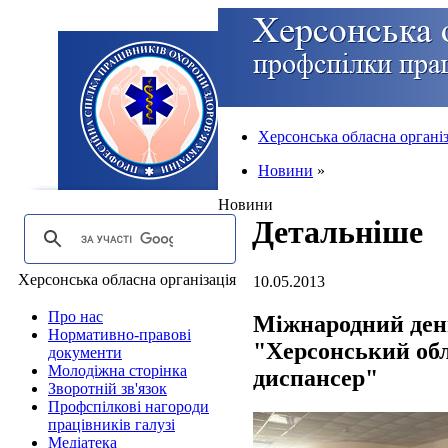
Херсонська обласна організ
Новини
»
Новини
Детальніше
Херсонська обласна організація
10.05.2013
Про нас
Міжнародний день
Нормативно-правові
"Херсонський об
документи
Молодіжна сторінка
диспансер"
Зворотній зв'язок
Профспілкові нагороди
працівників галузі
Медіатека